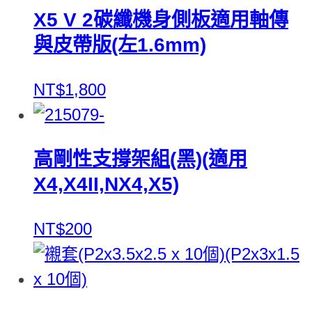
X5 V 2碳纖機身側板適用軸傳
與皮帶版(左1.6mm)
NT$1,800
高剛性支撐架組(黑)(適用
X4,X4II,NX4,X5)
NT$200