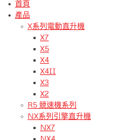
首頁
產品
X系列電動直升機
X7
X5
X4
X4II
X3
X2
R5 競速機系列
NX系列引擎直升機
NX7
NX4