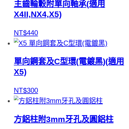
主齒輪轂附單向軸承(適用
X4II,NX4,X5)
NT$440
單向鋼套及C型環(電鍍黑)(適用
X5)
NT$300
方鋁柱附3mm牙孔及圓鋁柱