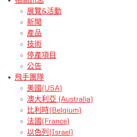
展覽&活動
新聞
產品
技術
停產項目
公告
飛手團隊
美國(USA)
澳大利亞 (Australia)
比利時(Belgium)
法國(France)
以色列(Israel)