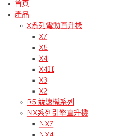
首頁
產品
X系列電動直升機
X7
X5
X4
X4II
X3
X2
R5 競速機系列
NX系列引擎直升機
NX7
NX4