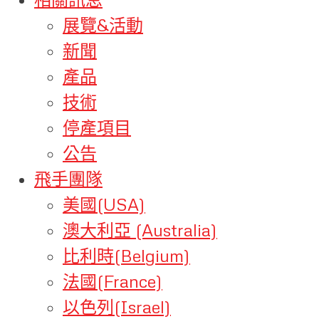
展覽&活動
新聞
產品
技術
停產項目
公告
飛手團隊
美國(USA)
澳大利亞 (Australia)
比利時(Belgium)
法國(France)
以色列(Israel)