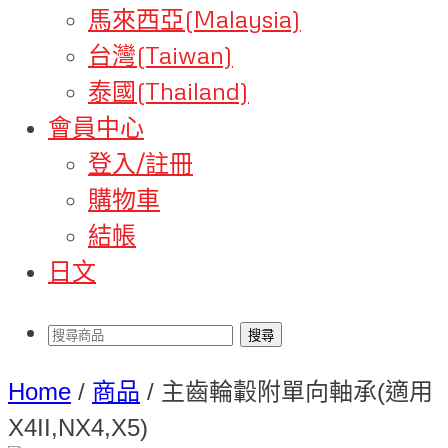
馬來西亞(Malaysia)
台灣(Taiwan)
泰國(Thailand)
會員中心
登入/註冊
購物車
結帳
日文
Home
/
商品
/
主齒輪轂附單向軸承(適用
X4II,NX4,X5)