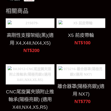
相關商品
高剛性支撐架組(黑)(適
X5 前皮帶輪
NT$100
用 X4,X4II,NX4,X5)
NT$200
離合器罩(陽極亮銀)(適
CNC尾旋翼夾頭附止推
用 NX7)
軸承(陽極亮銀) (適用
NT$770
X4II,NX4,X5,R5)