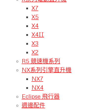
X7
X5
X4
X4II
X3
X2
R5 競速機系列
NX系列引擎直升機
NX7
NX4
Eclipse 飛行器
週邊配件