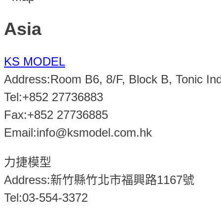
Asia
KS MODEL
Address:Room B6, 8/F, Block B, Tonic In
Tel:+852 27736883
Fax:+852 27736885
Email:info@ksmodel.com.hk
力捷模型
Address:新竹縣竹北市福興路1167號
Tel:03-554-3372