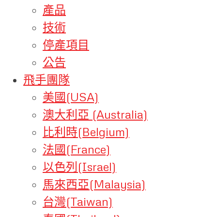
產品
技術
停產項目
公告
飛手團隊
美國(USA)
澳大利亞 (Australia)
比利時(Belgium)
法國(France)
以色列(Israel)
馬來西亞(Malaysia)
台灣(Taiwan)