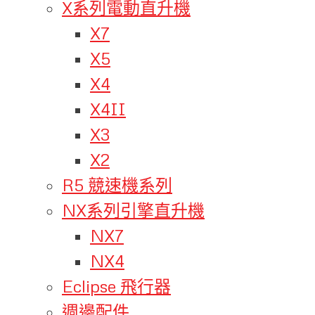
X系列電動直升機
X7
X5
X4
X4II
X3
X2
R5 競速機系列
NX系列引擎直升機
NX7
NX4
Eclipse 飛行器
週邊配件