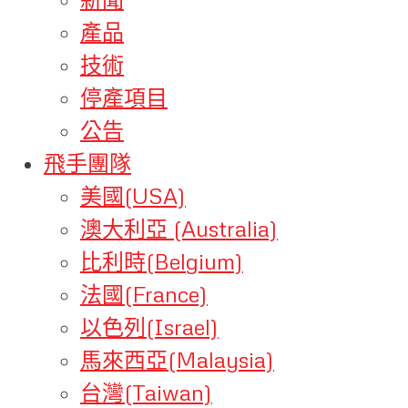
產品
技術
停產項目
公告
飛手團隊
美國(USA)
澳大利亞 (Australia)
比利時(Belgium)
法國(France)
以色列(Israel)
馬來西亞(Malaysia)
台灣(Taiwan)