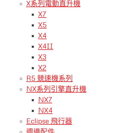
X系列電動直升機
X7
X5
X4
X4II
X3
X2
R5 競速機系列
NX系列引擎直升機
NX7
NX4
Eclipse 飛行器
週邊配件