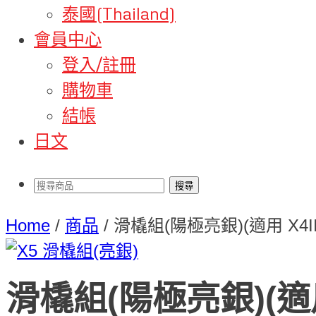
泰國(Thailand)
會員中心
登入/註冊
購物車
結帳
日文
Home
/
商品
/
滑橇組(陽極亮銀)(適用 X4II,
滑橇組(陽極亮銀)(適用 X