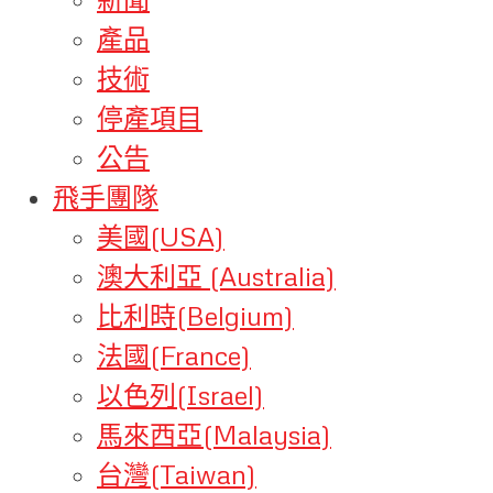
產品
技術
停產項目
公告
飛手團隊
美國(USA)
澳大利亞 (Australia)
比利時(Belgium)
法國(France)
以色列(Israel)
馬來西亞(Malaysia)
台灣(Taiwan)