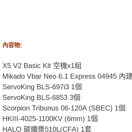
內容物:
X5 V2 Basic Kit 空機x1組
Mikado Vbar Neo 6.1 Express 04945 
ServoKing BLS-697i3 1個
ServoKing BLS-6853 3個
Scorpion Tribunus 06-120A (SBEC) 1個
HKIII-4025-1100KV (6mm) 1個
HALO 碳纖槳510L(CFA) 1套