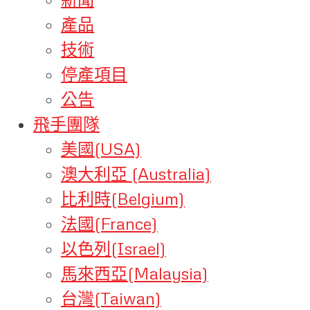
產品
技術
停產項目
公告
飛手團隊
美國(USA)
澳大利亞 (Australia)
比利時(Belgium)
法國(France)
以色列(Israel)
馬來西亞(Malaysia)
台灣(Taiwan)