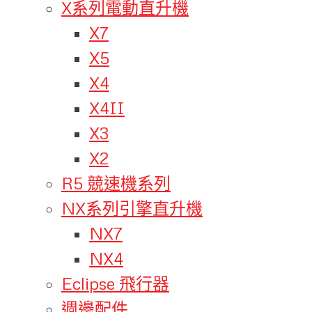
X系列電動直升機
X7
X5
X4
X4II
X3
X2
R5 競速機系列
NX系列引擎直升機
NX7
NX4
Eclipse 飛行器
週邊配件