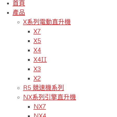
首頁
產品
X系列電動直升機
X7
X5
X4
X4II
X3
X2
R5 競速機系列
NX系列引擎直升機
NX7
NX4