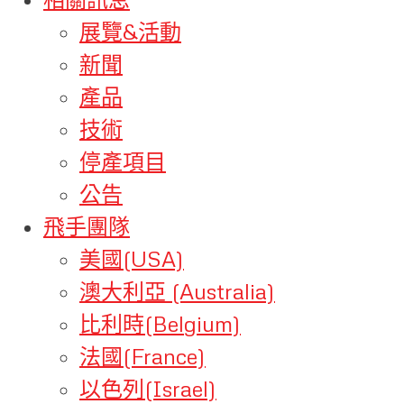
展覽&活動
新聞
產品
技術
停產項目
公告
飛手團隊
美國(USA)
澳大利亞 (Australia)
比利時(Belgium)
法國(France)
以色列(Israel)