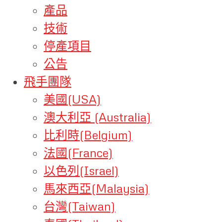
產品
技術
停產項目
公告
飛手團隊
美國(USA)
澳大利亞 (Australia)
比利時(Belgium)
法國(France)
以色列(Israel)
馬來西亞(Malaysia)
台灣(Taiwan)