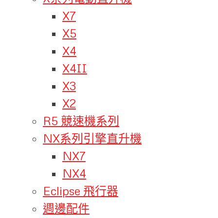
X7
X5
X4
X4II
X3
X2
R5 競速機系列
NX系列引擎直升機
NX7
NX4
Eclipse 飛行器
週邊配件