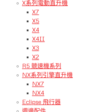
X系列電動直升機
X7
X5
X4
X4II
X3
X2
R5 競速機系列
NX系列引擎直升機
NX7
NX4
Eclipse 飛行器
週邊配件