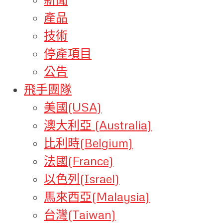
產品
技術
停產項目
公告
飛手團隊
美國(USA)
澳大利亞 (Australia)
比利時(Belgium)
法國(France)
以色列(Israel)
馬來西亞(Malaysia)
台灣(Taiwan)