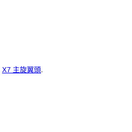
：
X7 主旋翼頭
.