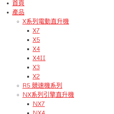
首頁
產品
X系列電動直升機
X7
X5
X4
X4II
X3
X2
R5 競速機系列
NX系列引擎直升機
NX7
NX4