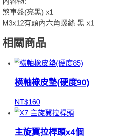
內容物:
煞車盤(亮黑) x1
M3x12有頭內六角螺絲 黑 x1
相關商品
橫軸橡皮墊(硬度90)
NT$160
主旋翼拉桿頭x4個