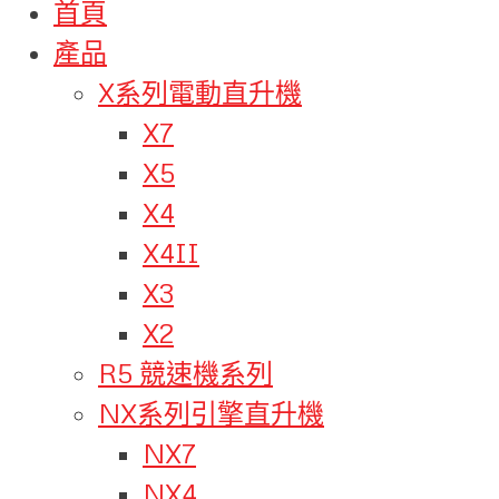
首頁
產品
X系列電動直升機
X7
X5
X4
X4II
X3
X2
R5 競速機系列
NX系列引擎直升機
NX7
NX4