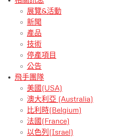
展覽&活動
新聞
產品
技術
停產項目
公告
飛手團隊
美國(USA)
澳大利亞 (Australia)
比利時(Belgium)
法國(France)
以色列(Israel)