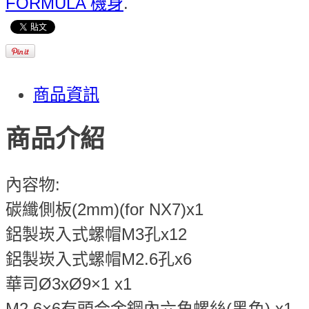
FORMULA 機身
.
商品資訊
商品介紹
內容物:
碳纖側板(2mm)(for NX7)x1
鋁製崁入式螺帽M3孔x12
鋁製崁入式螺帽M2.6孔x6
華司Ø3xØ9×1 x1
M2.6×6有頭合金鋼內六角螺絲(黑色) x1