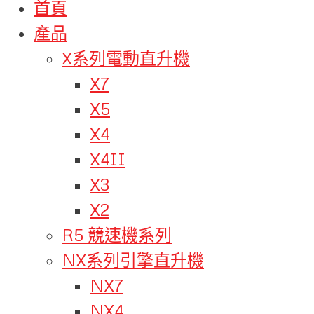
首頁
產品
X系列電動直升機
X7
X5
X4
X4II
X3
X2
R5 競速機系列
NX系列引擎直升機
NX7
NX4