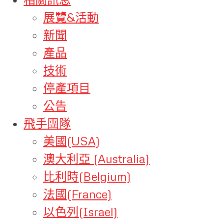
展覽&活動
新聞
產品
技術
停產項目
公告
飛手團隊
美國(USA)
澳大利亞 (Australia)
比利時(Belgium)
法國(France)
以色列(Israel)