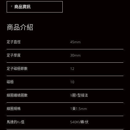
商品資訊
商品介紹
定子直徑
45mm
定子厚度
30mm
定子磁極節數
12
磁極
10
線圈纏繞圈數
9圈Y型接法
線圈規格
1束1.5mm
馬達的Kv值
540KV轉/伏