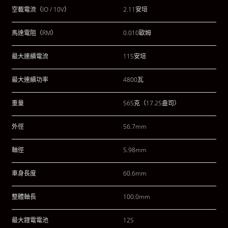
空載電流（IO / 10V）
2.11安培
馬達電阻（RM）
0.010歐姆
最大連續電流
115安培
最大連續功率
4800瓦
重量
565克（17.25盎司）
外徑
56.7mm
軸徑
5.98mm
車身長度
60.6mm
整體軸長
100.0mm
最大鋰電電池
12S