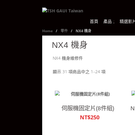
首頁
產品
精選影
Home
/
零件
/
NX4 機身
NX4 機身
NX4 機身維修件
顯示 31 項商品中之 1–24 項
伺服機固定片(8件組)
NT$250