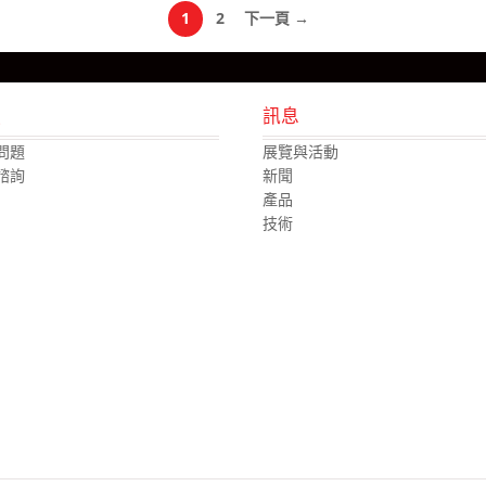
1
2
下一頁 →
援
訊息
問題
展覽與活動
諮詢
新聞
產品
技術