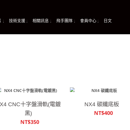
片
技術支援
相關訊息
飛手團隊
會員中心
日文
NX4 CNC十字盤滑軌(電鍍
NX4 碳纖底板
NT$400
黑)
NT$350