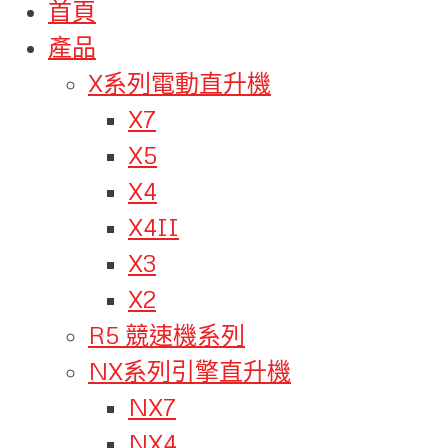
首頁
產品
X系列電動直升機
X7
X5
X4
X4II
X3
X2
R5 競速機系列
NX系列引擎直升機
NX7
NX4