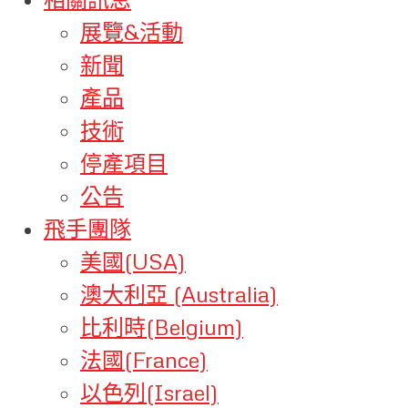
展覽&活動
新聞
產品
技術
停產項目
公告
飛手團隊
美國(USA)
澳大利亞 (Australia)
比利時(Belgium)
法國(France)
以色列(Israel)