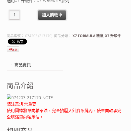
適用X7 升級件 / X7 FORMULA系列
加入購物車
商品編號：
074203 (217170)
.
商品分類：
X7 FORMULA 機身
,
X7 升級件
.
商品資訊
商品介紹
請注意:非常重要
使用圓棒將單向軸承油，完全擠壓入針腳隙縫內，使單向軸承完
全填滿單向軸承油。