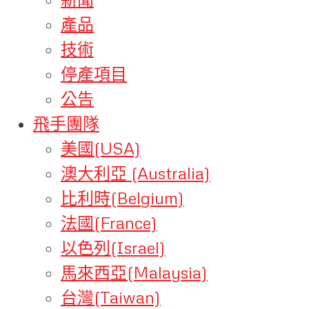
產品
技術
停產項目
公告
飛手團隊
美國(USA)
澳大利亞 (Australia)
比利時(Belgium)
法國(France)
以色列(Israel)
馬來西亞(Malaysia)
台灣(Taiwan)