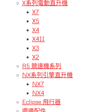
X系列電動直升機
X7
X5
X4
X4II
X3
X2
R5 競速機系列
NX系列引擎直升機
NX7
NX4
Eclipse 飛行器
週邊配件