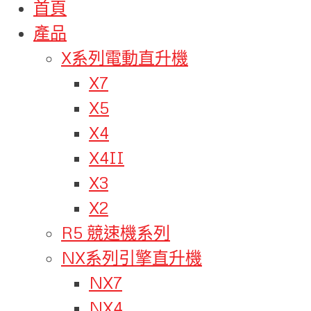
首頁
產品
X系列電動直升機
X7
X5
X4
X4II
X3
X2
R5 競速機系列
NX系列引擎直升機
NX7
NX4