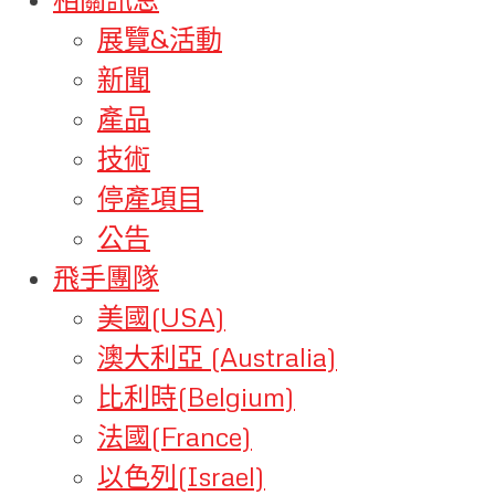
展覽&活動
新聞
產品
技術
停產項目
公告
飛手團隊
美國(USA)
澳大利亞 (Australia)
比利時(Belgium)
法國(France)
以色列(Israel)