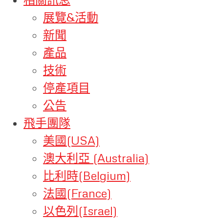
展覽&活動
新聞
產品
技術
停產項目
公告
飛手團隊
美國(USA)
澳大利亞 (Australia)
比利時(Belgium)
法國(France)
以色列(Israel)