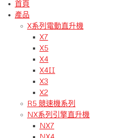
首頁
產品
X系列電動直升機
X7
X5
X4
X4II
X3
X2
R5 競速機系列
NX系列引擎直升機
NX7
NX4