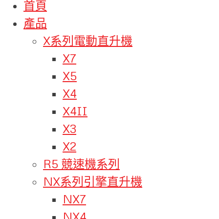
首頁
產品
X系列電動直升機
X7
X5
X4
X4II
X3
X2
R5 競速機系列
NX系列引擎直升機
NX7
NX4