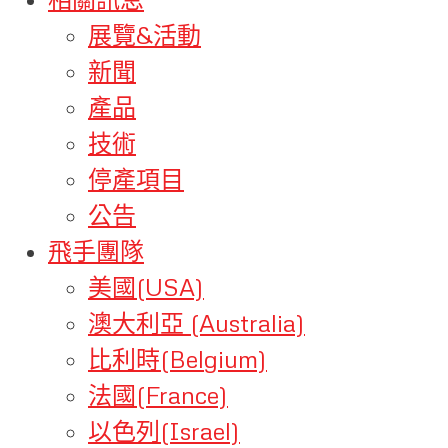
展覽&活動
新聞
產品
技術
停產項目
公告
飛手團隊
美國(USA)
澳大利亞 (Australia)
比利時(Belgium)
法國(France)
以色列(Israel)