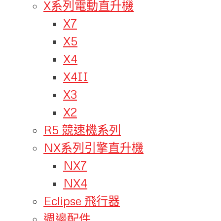
X系列電動直升機
X7
X5
X4
X4II
X3
X2
R5 競速機系列
NX系列引擎直升機
NX7
NX4
Eclipse 飛行器
週邊配件