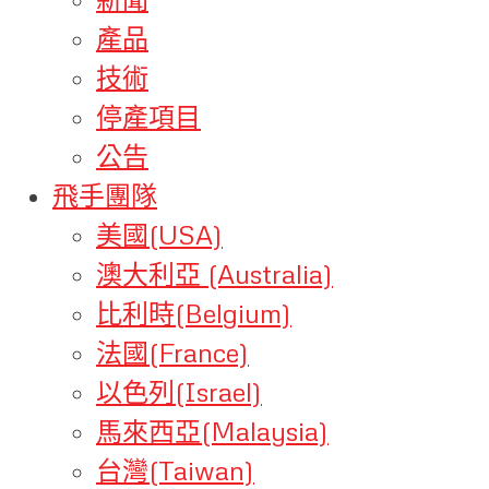
產品
技術
停產項目
公告
飛手團隊
美國(USA)
澳大利亞 (Australia)
比利時(Belgium)
法國(France)
以色列(Israel)
馬來西亞(Malaysia)
台灣(Taiwan)