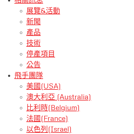
展覽&活動
新聞
產品
技術
停產項目
公告
飛手團隊
美國(USA)
澳大利亞 (Australia)
比利時(Belgium)
法國(France)
以色列(Israel)