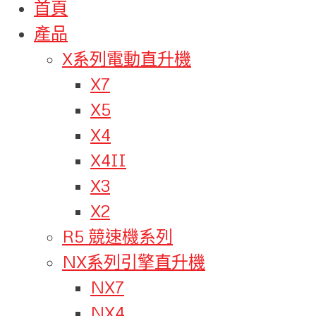
首頁
產品
X系列電動直升機
X7
X5
X4
X4II
X3
X2
R5 競速機系列
NX系列引擎直升機
NX7
NX4