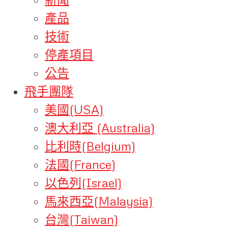
產品
技術
停產項目
公告
飛手團隊
美國(USA)
澳大利亞 (Australia)
比利時(Belgium)
法國(France)
以色列(Israel)
馬來西亞(Malaysia)
台灣(Taiwan)