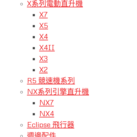
X系列電動直升機
X7
X5
X4
X4II
X3
X2
R5 競速機系列
NX系列引擎直升機
NX7
NX4
Eclipse 飛行器
週邊配件