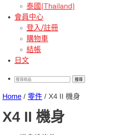
泰國(Thailand)
會員中心
登入/註冊
購物車
結帳
日文
Home
/
零件
/
X4 II 機身
X4 II 機身