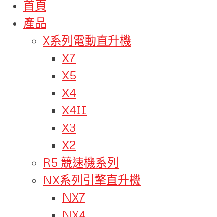
首頁
產品
X系列電動直升機
X7
X5
X4
X4II
X3
X2
R5 競速機系列
NX系列引擎直升機
NX7
NX4