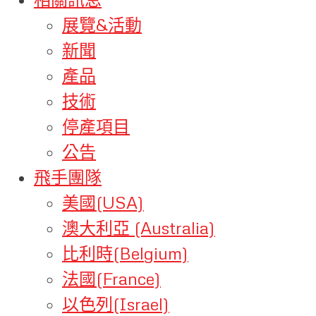
展覽&活動
新聞
產品
技術
停產項目
公告
飛手團隊
美國(USA)
澳大利亞 (Australia)
比利時(Belgium)
法國(France)
以色列(Israel)