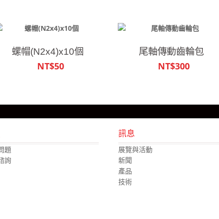
螺帽(N2x4)x10個
尾軸傳動齒輪包
NT$50
NT$300
援
訊息
問題
展覽與活動
諮詢
新聞
產品
技術