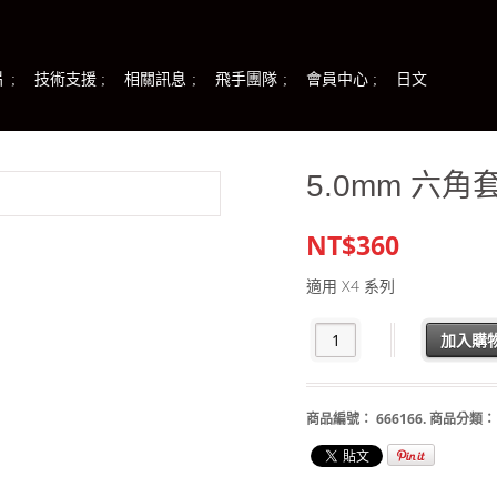
片
技術支援
相關訊息
飛手團隊
會員中心
日文
5.0mm 六
NT$360
適用 X4 系列
加入購
商品編號：
666166
.
商品分類