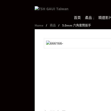
首頁
產品
精選影
Home
/
商品
/
5.0mm 六角套筒扳手