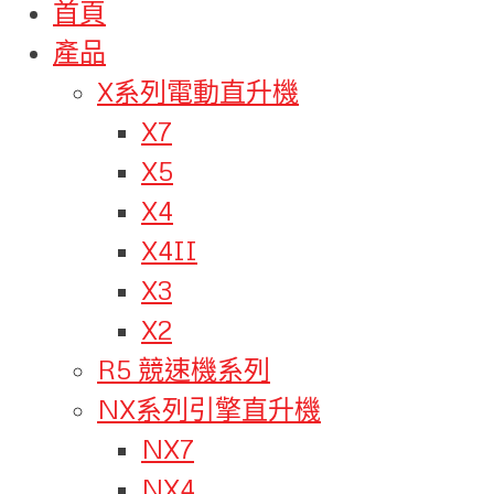
首頁
產品
X系列電動直升機
X7
X5
X4
X4II
X3
X2
R5 競速機系列
NX系列引擎直升機
NX7
NX4