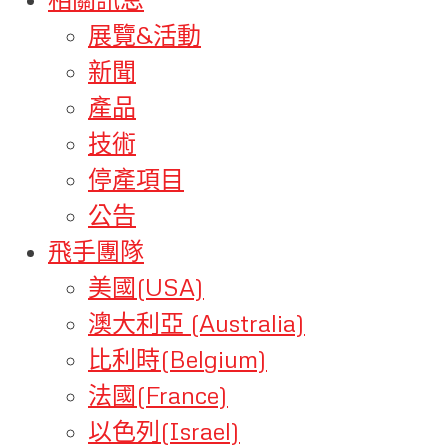
展覽&活動
新聞
產品
技術
停產項目
公告
飛手團隊
美國(USA)
澳大利亞 (Australia)
比利時(Belgium)
法國(France)
以色列(Israel)