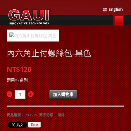
English
內六角止付螺絲包-黑色
NT$120
適用X7系列
加入購物車
商品編號：
217539
.
商品分類：
螺絲
.