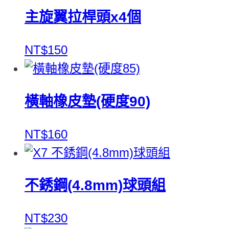
主旋翼拉桿頭x4個
NT$150
橫軸橡皮墊(硬度90)
NT$160
不銹鋼(4.8mm)球頭組
NT$230