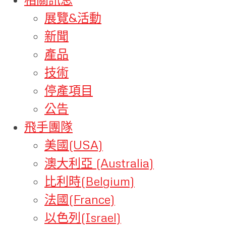
展覽&活動
新聞
產品
技術
停產項目
公告
飛手團隊
美國(USA)
澳大利亞 (Australia)
比利時(Belgium)
法國(France)
以色列(Israel)