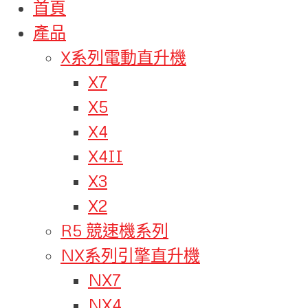
首頁
產品
X系列電動直升機
X7
X5
X4
X4II
X3
X2
R5 競速機系列
NX系列引擎直升機
NX7
NX4