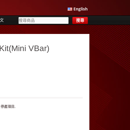
English
文
it(Mini VBar)
：
停產項目
.