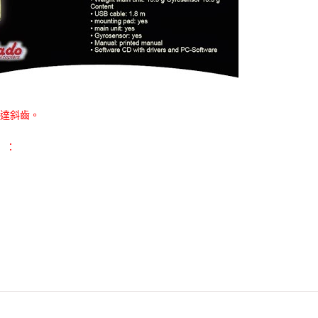
馬達斜齒。
）：