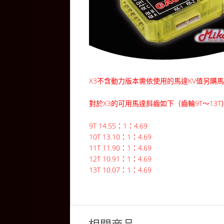
X3不含動力版本需依使用的馬達KV值另購
對於X3的可用馬達斜齒如下（齒輪9T〜13T
9T 14.55：1：4.69
10T 13.10：1：4.69
11T 11.90：1：4.69
12T 10.91：1：4.69
13T 10.07：1：4.69