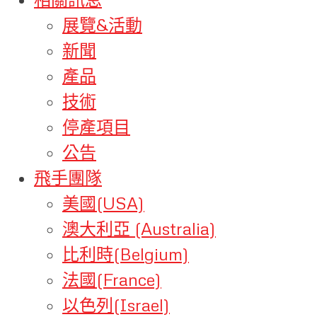
展覽&活動
新聞
產品
技術
停產項目
公告
飛手團隊
美國(USA)
澳大利亞 (Australia)
比利時(Belgium)
法國(France)
以色列(Israel)