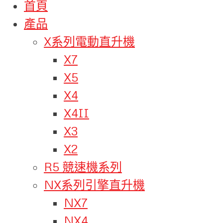
首頁
產品
X系列電動直升機
X7
X5
X4
X4II
X3
X2
R5 競速機系列
NX系列引擎直升機
NX7
NX4