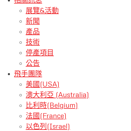
展覽&活動
新聞
產品
技術
停產項目
公告
飛手團隊
美國(USA)
澳大利亞 (Australia)
比利時(Belgium)
法國(France)
以色列(Israel)