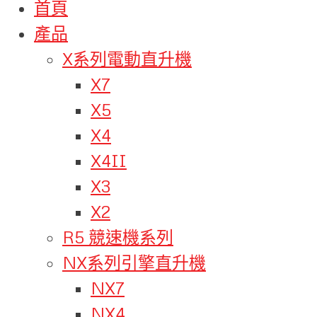
首頁
產品
X系列電動直升機
X7
X5
X4
X4II
X3
X2
R5 競速機系列
NX系列引擎直升機
NX7
NX4