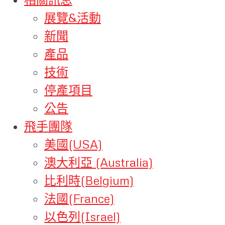
展覽&活動
新聞
產品
技術
停產項目
公告
飛手團隊
美國(USA)
澳大利亞 (Australia)
比利時(Belgium)
法國(France)
以色列(Israel)