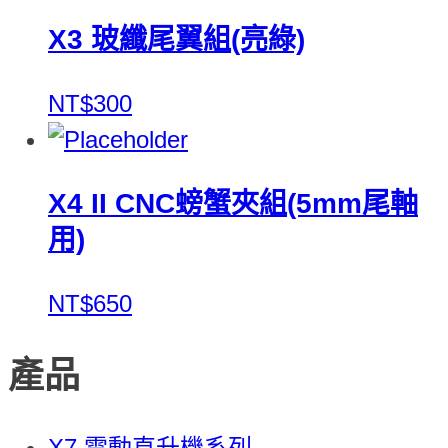
X3 玻纖尾翼組(亮綠)
NT$300
X4 II CNC螃蟹夾組(5mm尾軸
用)
NT$650
產品
X7 電動直升機系列