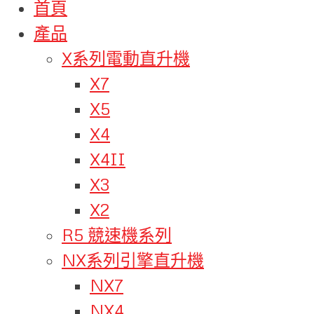
首頁
產品
X系列電動直升機
X7
X5
X4
X4II
X3
X2
R5 競速機系列
NX系列引擎直升機
NX7
NX4