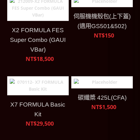
伺服機機殼包(上下蓋)
(適用GS501&502)
X2 FORMULA FES
NT$150
Super Combo (GAUI
VBar)
NT$18,500
碳纖槳 425L(CFA)
X7 FORMULA Basic
NT$1,500
Kit
NT$29,500