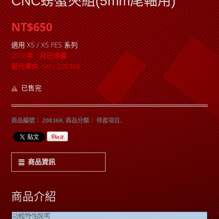
CNC螃蟹夾組(5mm尾軸用)
NT$650
適用 X5 / X5 FES 系列
2016年 1月已停產
替代零件: SKU 208388
已售完
商品編號：
208369
.
商品分類：
停產項目
.
商品資訊
商品介紹