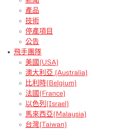
產品
技術
停產項目
公告
飛手團隊
美國(USA)
澳大利亞 (Australia)
比利時(Belgium)
法國(France)
以色列(Israel)
馬來西亞(Malaysia)
台灣(Taiwan)