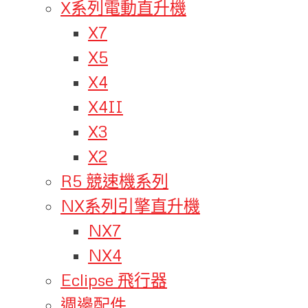
X系列電動直升機
X7
X5
X4
X4II
X3
X2
R5 競速機系列
NX系列引擎直升機
NX7
NX4
Eclipse 飛行器
週邊配件