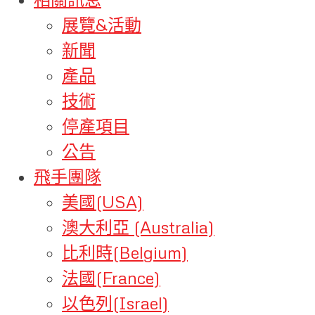
展覽&活動
新聞
產品
技術
停產項目
公告
飛手團隊
美國(USA)
澳大利亞 (Australia)
比利時(Belgium)
法國(France)
以色列(Israel)