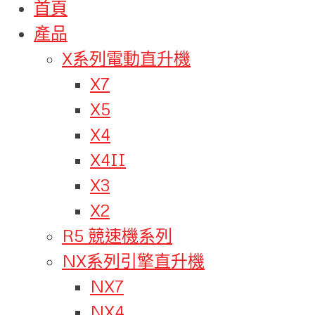
首頁
產品
X系列電動直升機
X7
X5
X4
X4II
X3
X2
R5 競速機系列
NX系列引擎直升機
NX7
NX4