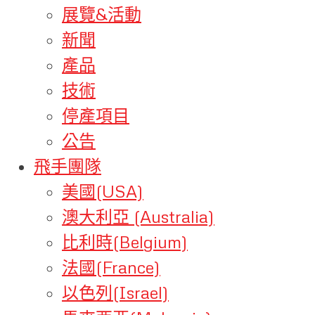
展覽&活動
新聞
產品
技術
停產項目
公告
飛手團隊
美國(USA)
澳大利亞 (Australia)
比利時(Belgium)
法國(France)
以色列(Israel)