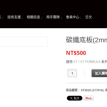
片
技術支援
相關訊息
飛手團隊
會員中心
日文
碳纖底板(2mm
NT$500
適用 X7 / X7 FORMULA 系
加入購
商品編號：
073026 (217016)
.