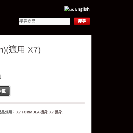
English
)(適用 X7)
列
物車
商品分類：
X7 FORMULA 機身
,
X7 機身
.