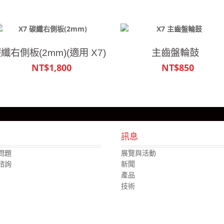
纖右側板(2mm)(適用 X7)
主齒盤輪鼓
NT$1,800
NT$850
援
訊息
問題
展覽與活動
諮詢
新聞
產品
技術