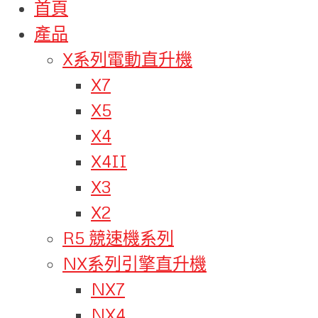
首頁
產品
X系列電動直升機
X7
X5
X4
X4II
X3
X2
R5 競速機系列
NX系列引擎直升機
NX7
NX4