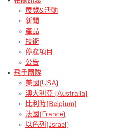
展覽&活動
新聞
產品
技術
停產項目
公告
飛手團隊
美國(USA)
澳大利亞 (Australia)
比利時(Belgium)
法國(France)
以色列(Israel)