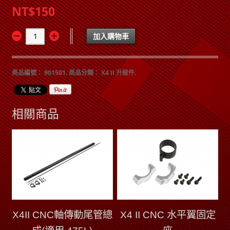
NT$150
加入購物車
商品編號：
901501
.
商品分類：
X4 II 升級件
.
相關商品
X4II CNC軸傳動尾管總
X4 II CNC 水平翼固定