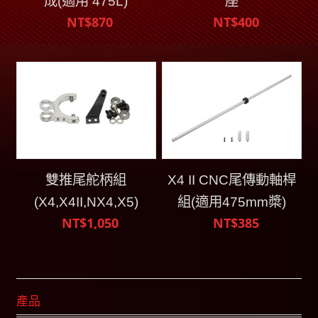
成(適用 475L)
座
NT$870
NT$400
雙推尾舵柄組
X4 II CNC尾傳動軸桿
(X4,X4II,NX4,X5)
組(適用475mm槳)
NT$1,050
NT$385
產品