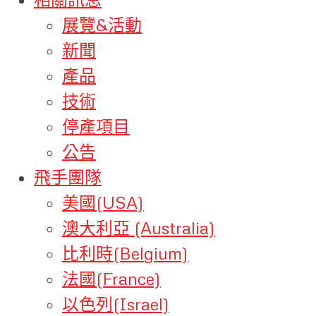
展覽&活動
新聞
產品
技術
停產項目
公告
飛手團隊
美國(USA)
澳大利亞 (Australia)
比利時(Belgium)
法國(France)
以色列(Israel)