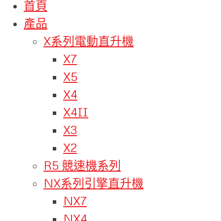
首頁
產品
X系列電動直升機
X7
X5
X4
X4II
X3
X2
R5 競速機系列
NX系列引擎直升機
NX7
NX4