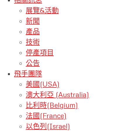
展覽&活動
新聞
產品
技術
停產項目
公告
飛手團隊
美國(USA)
澳大利亞 (Australia)
比利時(Belgium)
法國(France)
以色列(Israel)