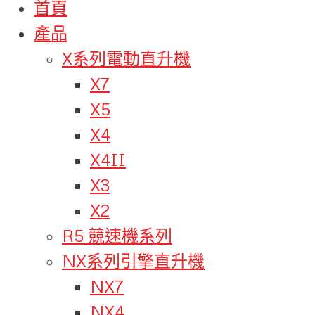
首頁
產品
X系列電動直升機
X7
X5
X4
X4II
X3
X2
R5 競速機系列
NX系列引擎直升機
NX7
NX4