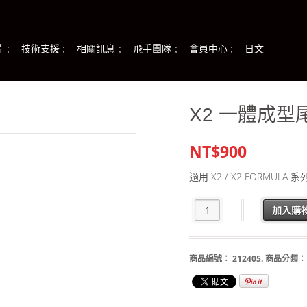
片
技術支援
相關訊息
飛手團隊
會員中心
日文
X2 一體成型
NT$900
適用 X2 / X2 FORMULA 系
加入購
商品編號：
212405
.
商品分類