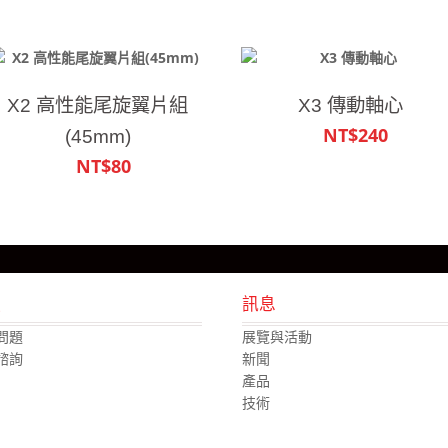
X2 高性能尾旋翼片組
X3 傳動軸心
NT$240
(45mm)
NT$80
援
訊息
問題
展覽與活動
諮詢
新聞
產品
技術