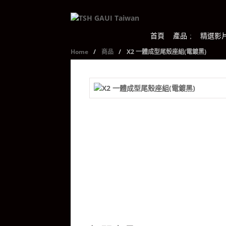
首頁
產品
精選影
Home
/
商品
/
X2 一體成型尾殼座組(電鍍黑)