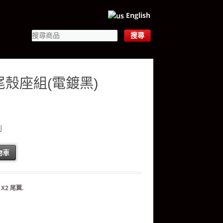
English
尾殼座組(電鍍黑)
列
物車
：
X2 尾翼
.