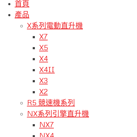
首頁
產品
X系列電動直升機
X7
X5
X4
X4II
X3
X2
R5 競速機系列
NX系列引擎直升機
NX7
NX4