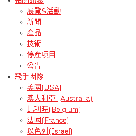
展覽&活動
新聞
產品
技術
停產項目
公告
飛手團隊
美國(USA)
澳大利亞 (Australia)
比利時(Belgium)
法國(France)
以色列(Israel)