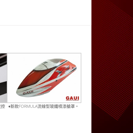
舵控
♦新款FORMULA流線型玻纖噴漆艙罩。