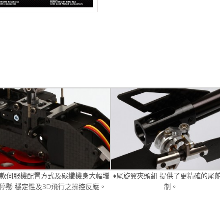
新款伺服機配置方式及碳纖機身大幅增
♦尾旋翼夾頭組 提供了更精確的尾
停懸 穩定性及3D飛行之操控反應。
制。