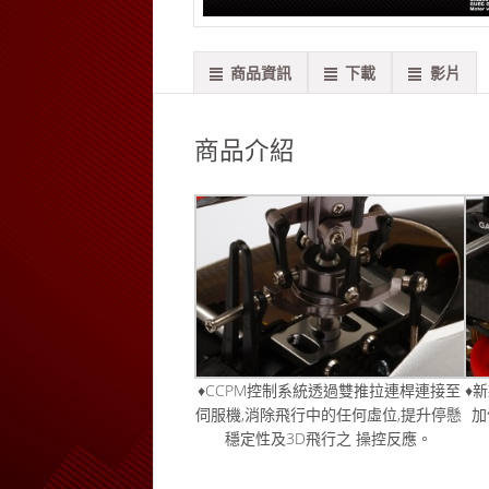
商品資訊
下載
影片
商品介紹
♦CCPM控制系統透過雙推拉連桿連接至
♦
伺服機,消除飛行中的任何虛位,提升停懸
加
穩定性及3D飛行之 操控反應。