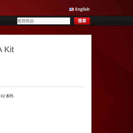
English
Kit
：
X2 系列
.