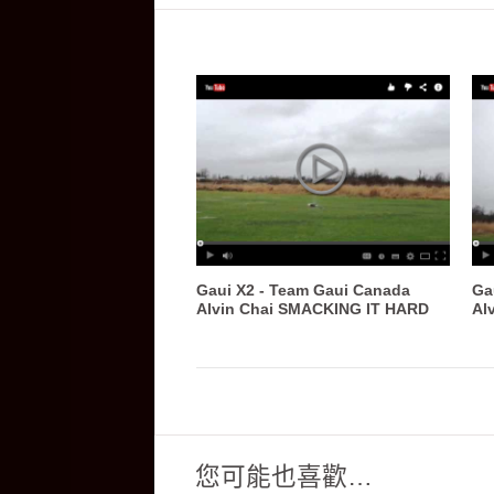
Gaui X2 - Team Gaui Canada
Ga
Alvin Chai SMACKING IT HARD
Al
您可能也喜歡…