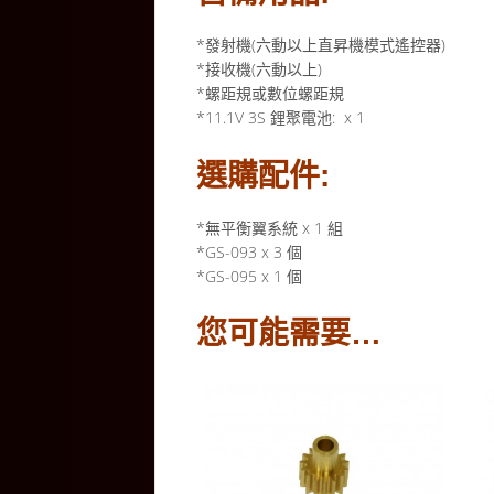
*發射機(六動以上直昇機模式遙控器)
*接收機(六動以上)
*螺距規或數位螺距規
*11.1V 3S 鋰聚電池: x 1
選購配件:
*無平衡翼系統 x 1 組
*GS-093 x 3 個
*GS-095 x 1 個
您可能需要…