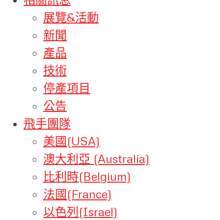
展覽&活動
新聞
產品
技術
停產項目
公告
飛手團隊
美國(USA)
澳大利亞 (Australia)
比利時(Belgium)
法國(France)
以色列(Israel)