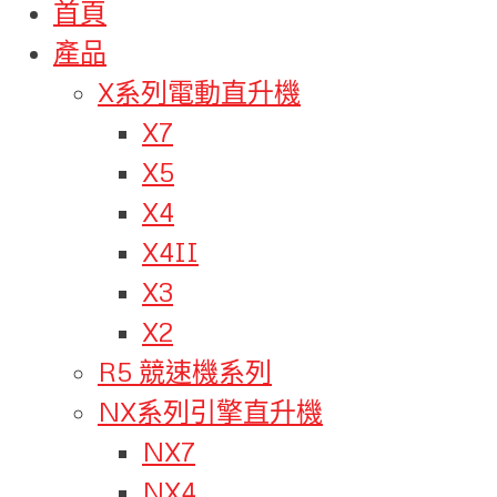
首頁
產品
X系列電動直升機
X7
X5
X4
X4II
X3
X2
R5 競速機系列
NX系列引擎直升機
NX7
NX4