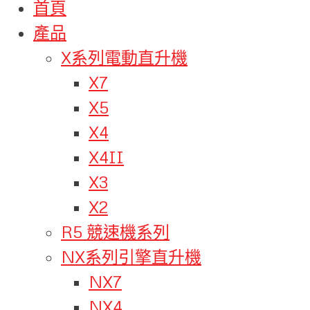
首頁
產品
X系列電動直升機
X7
X5
X4
X4II
X3
X2
R5 競速機系列
NX系列引擎直升機
NX7
NX4