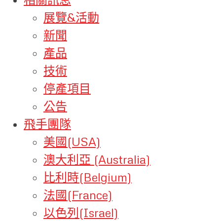
展覽&活動
新聞
產品
技術
停產項目
公告
飛手團隊
美國(USA)
澳大利亞 (Australia)
比利時(Belgium)
法國(France)
以色列(Israel)