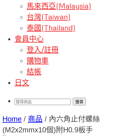
馬來西亞(Malaysia)
台灣(Taiwan)
泰國(Thailand)
會員中心
登入/註冊
購物車
結帳
日文
Home
/
商品
/
內六角止付螺絲
(M2x2mmx10個)附H0.9板手