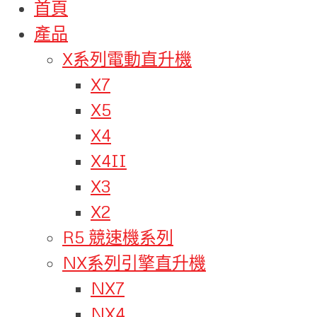
首頁
產品
X系列電動直升機
X7
X5
X4
X4II
X3
X2
R5 競速機系列
NX系列引擎直升機
NX7
NX4