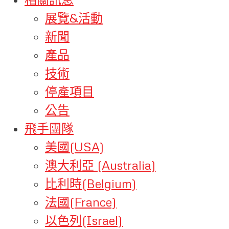
展覽&活動
新聞
產品
技術
停產項目
公告
飛手團隊
美國(USA)
澳大利亞 (Australia)
比利時(Belgium)
法國(France)
以色列(Israel)