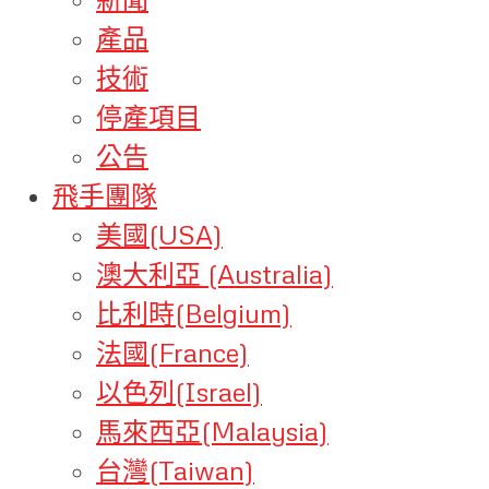
產品
技術
停產項目
公告
飛手團隊
美國(USA)
澳大利亞 (Australia)
比利時(Belgium)
法國(France)
以色列(Israel)
馬來西亞(Malaysia)
台灣(Taiwan)