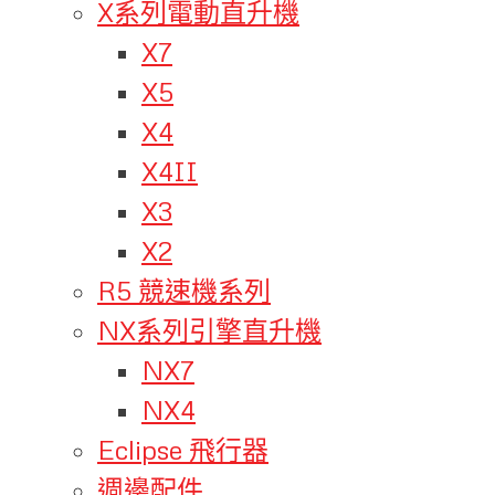
X系列電動直升機
X7
X5
X4
X4II
X3
X2
R5 競速機系列
NX系列引擎直升機
NX7
NX4
Eclipse 飛行器
週邊配件