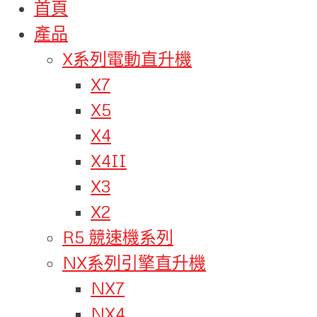
首頁
產品
X系列電動直升機
X7
X5
X4
X4II
X3
X2
R5 競速機系列
NX系列引擎直升機
NX7
NX4