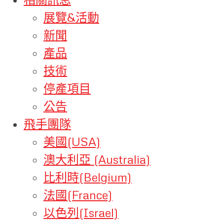
展覽&活動
新聞
產品
技術
停產項目
公告
飛手團隊
美國(USA)
澳大利亞 (Australia)
比利時(Belgium)
法國(France)
以色列(Israel)